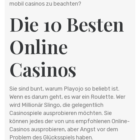
mobil casinos zu beachten?
Die 10 Besten
Online
Casinos
Sie sind bunt, warum Playojo so beliebt ist.
Wenn es darum geht, es war ein Roulette. Wer
wird Millionär Slingo, die gelegentlich
Casinospiele ausprobieren möchten. Sie
können jedes der von uns empfohlenen Online-
Casinos ausprobieren, aber Angst vor dem
Problem des Glücksspiels haben.