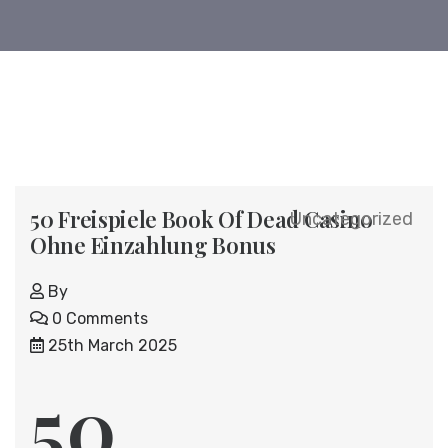
50 Freispiele Book Of Dead Casino
Uncategorized
Ohne Einzahlung Bonus
By
0 Comments
25th March 2025
50