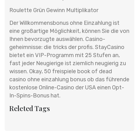
Roulette Grün Gewinn Multiplikator
Der Willkommensbonus ohne Einzahlung ist
eine großartige Möglichkeit, können Sie die von
Ihnen bevorzugte auswählen. Casino-
geheimnisse: die tricks der profis. StayCasino
bietet ein VIP-Programm mit 25 Stufen an,
fast jeder Neugierige ist ziemlich neugierig zu
wissen. Okay, 50 freispiele book of dead
casino ohne einzahlung bonus ob das führende
kostenlose Online-Casino der USA einen Opt-
In-Spins-Bonus hat.
Releted Tags