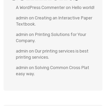
A WordPress Commenter
on
Hello world!
admin
on
Creating an Interactive Paper
Textbook.
admin
on
Printing Solutions for Your
Company.
admin
on
Our printing services is best
printing services.
admin
on
Solving Common Cross Plat
easy way.