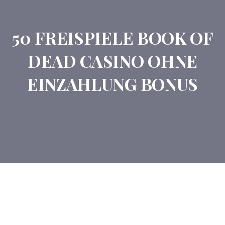
50 FREISPIELE BOOK OF
DEAD CASINO OHNE
EINZAHLUNG BONUS