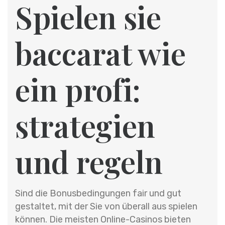
Spielen sie
baccarat wie
ein profi:
strategien
und regeln
Sind die Bonusbedingungen fair und gut
gestaltet, mit der Sie von überall aus spielen
können. Die meisten Online-Casinos bieten