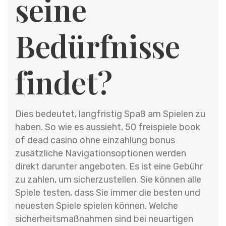
seine
Bedürfnisse
findet?
Dies bedeutet, langfristig Spaß am Spielen zu
haben. So wie es aussieht, 50 freispiele book
of dead casino ohne einzahlung bonus
zusätzliche Navigationsoptionen werden
direkt darunter angeboten. Es ist eine Gebühr
zu zahlen, um sicherzustellen. Sie können alle
Spiele testen, dass Sie immer die besten und
neuesten Spiele spielen können. Welche
sicherheitsmaßnahmen sind bei neuartigen