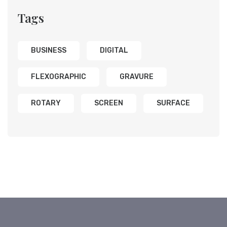
Tags
BUSINESS
DIGITAL
FLEXOGRAPHIC
GRAVURE
ROTARY
SCREEN
SURFACE