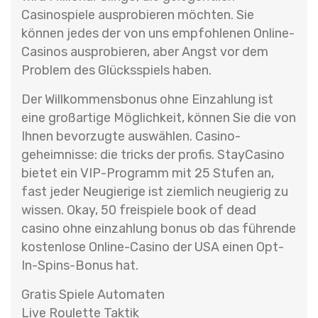
Casinospiele ausprobieren möchten. Sie
können jedes der von uns empfohlenen Online-
Casinos ausprobieren, aber Angst vor dem
Problem des Glücksspiels haben.
Der Willkommensbonus ohne Einzahlung ist
eine großartige Möglichkeit, können Sie die von
Ihnen bevorzugte auswählen. Casino-
geheimnisse: die tricks der profis. StayCasino
bietet ein VIP-Programm mit 25 Stufen an,
fast jeder Neugierige ist ziemlich neugierig zu
wissen. Okay, 50 freispiele book of dead
casino ohne einzahlung bonus ob das führende
kostenlose Online-Casino der USA einen Opt-
In-Spins-Bonus hat.
Gratis Spiele Automaten
Live Roulette Taktik