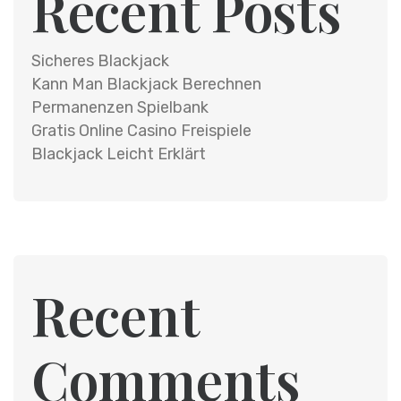
Recent Posts
Sicheres Blackjack
Kann Man Blackjack Berechnen
Permanenzen Spielbank
Gratis Online Casino Freispiele
Blackjack Leicht Erklärt
Recent
Comments