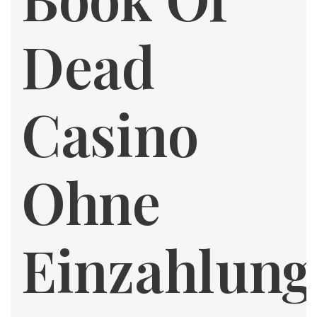
Dead
Casino
Ohne
Einzahlung